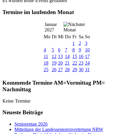
Es wurden keine Events gefunden
Termine im laufenden Monat
Januar
2027
Mo
Di
Mi
Do
Fr
Sa
So
1
2
3
4
5
6
7
8
9
10
11
12
13
14
15
16
17
18
19
20
21
22
23
24
25
26
27
28
29
30
31
Kommende Termine AM=Vormittag PM=
Nachmittag
Keine Termine
Neueste Beiträge
Seniorentag 2026
Mitteilung der Landesseniorenvertretung NRW