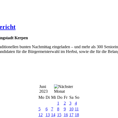
ericht
ingstadt Kerpen
traditionellen bunten Nachmittag eingeladen – und mehr als 300 Senior
Kandidaten für die Bürgermeisterwahl im Herbst, sowie die für die Bela
Juni
2023
Mo
Di
Mi
Do
Fr
Sa
So
1
2
3
4
5
6
7
8
9
10
11
12
13
14
15
16
17
18