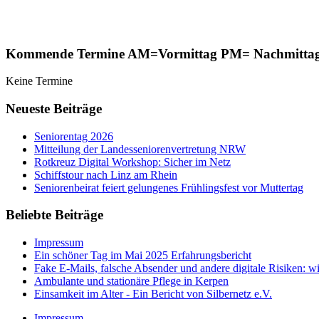
Kommende Termine AM=Vormittag PM= Nachmitta
Keine Termine
Neueste Beiträge
Seniorentag 2026
Mitteilung der Landesseniorenvertretung NRW
Rotkreuz Digital Workshop: Sicher im Netz
Schiffstour nach Linz am Rhein
Seniorenbeirat feiert gelungenes Frühlingsfest vor Muttertag
Beliebte Beiträge
Impressum
Ein schöner Tag im Mai 2025 Erfahrungsbericht
Fake E-Mails, falsche Absender und andere digitale Risiken: w
Ambulante und stationäre Pflege in Kerpen
Einsamkeit im Alter - Ein Bericht von Silbernetz e.V.
Impressum