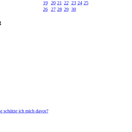
19
20
21
22
23
24
25
26
27
28
29
30
g
ie schütze ich mich davor?