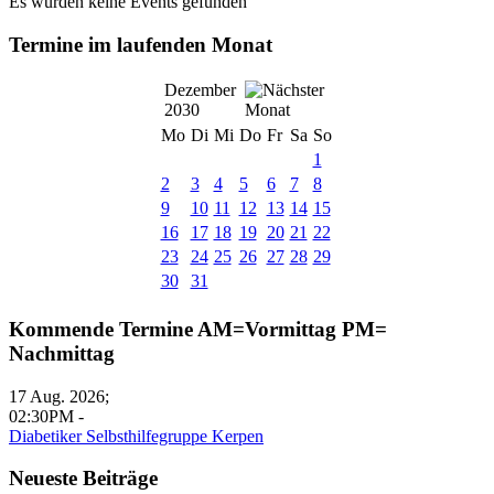
Es wurden keine Events gefunden
Termine im laufenden Monat
Dezember
2030
Mo
Di
Mi
Do
Fr
Sa
So
1
2
3
4
5
6
7
8
9
10
11
12
13
14
15
16
17
18
19
20
21
22
23
24
25
26
27
28
29
30
31
Kommende Termine AM=Vormittag PM=
Nachmittag
17 Aug. 2026
;
02:30PM
-
Diabetiker Selbsthilfegruppe Kerpen
Neueste Beiträge